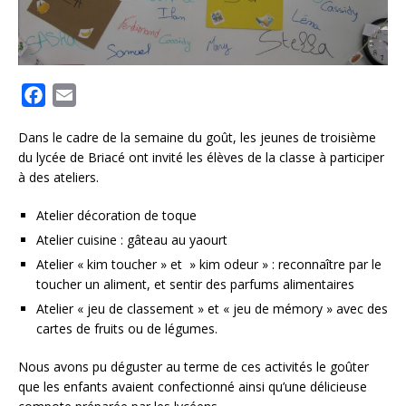
F
E
a
m
Dans le cadre de la semaine du goût, les jeunes de troisième
c
a
du lycée de Briacé ont invité les élèves de la classe à participer
e
i
à des ateliers.
b
l
o
Atelier décoration de toque
o
Atelier cuisine : gâteau au yaourt
k
Atelier « kim toucher » et » kim odeur » : reconnaître par le
toucher un aliment, et sentir des parfums alimentaires
Atelier « jeu de classement » et « jeu de mémory » avec des
cartes de fruits ou de légumes.
Nous avons pu déguster au terme de ces activités le goûter
que les enfants avaient confectionné ainsi qu’une délicieuse