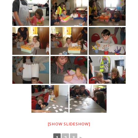
[SHOW SLIDESHOW]
1
2
3
►