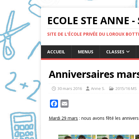
ECOLE STE ANNE - 
SITE DE L'ÉCOLE PRIVÉE DU LOROUX BOT
ACCUEIL
MENUS
CLASSES
Anniversaires mar
30 mars 2016
Anne S.
2015/16 MS
F
E
a
m
Mardi 29 mars
: nous avons fêté les anniver
c
a
e
i
b
l