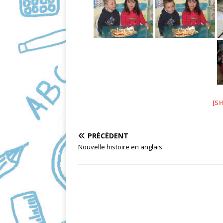
o
o
k
[S
PRÉCÉDENT
Nouvelle histoire en anglais