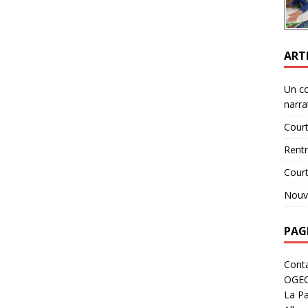
ART
Un c
narra
Court
Rent
Cour
Nouve
PAG
Cont
OGE
La Pa