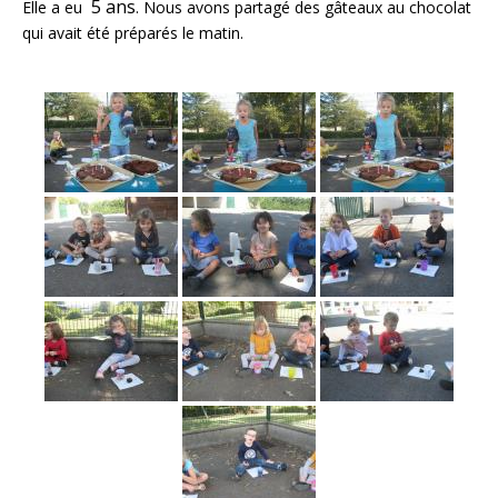
5 ans
Elle a eu
. Nous avons partagé des gâteaux au chocolat
o
qui avait été préparés le matin.
o
k