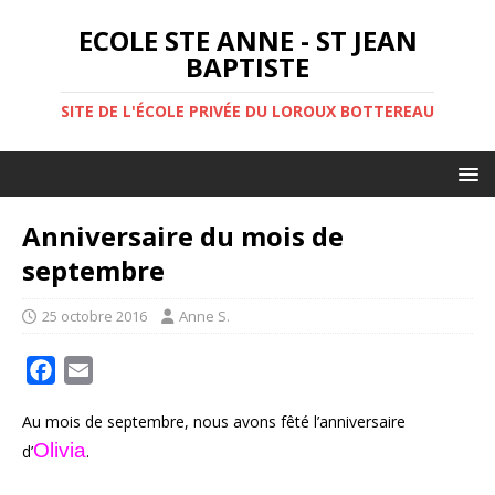
ECOLE STE ANNE - ST JEAN
BAPTISTE
SITE DE L'ÉCOLE PRIVÉE DU LOROUX BOTTEREAU
Anniversaire du mois de
septembre
25 octobre 2016
Anne S.
F
E
a
m
Au mois de septembre, nous avons fêté l’anniversaire
c
a
Olivia
d’
.
e
i
b
l