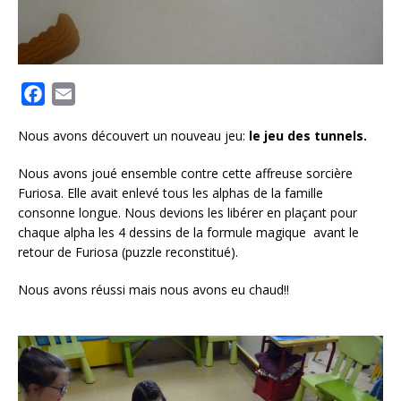
F
E
a
m
Nous avons découvert un nouveau jeu:
le jeu des tunnels.
c
a
e
i
Nous avons joué ensemble contre cette affreuse sorcière
b
l
Furiosa. Elle avait enlevé tous les alphas de la famille
o
consonne longue. Nous devions les libérer en plaçant pour
chaque alpha les 4 dessins de la formule magique avant le
o
retour de Furiosa (puzzle reconstitué).
k
Nous avons réussi mais nous avons eu chaud!!